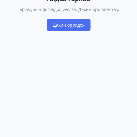
Түр зуурын доголдол үүслээ. Дахин оролдоно уу.
Дахин оролдох