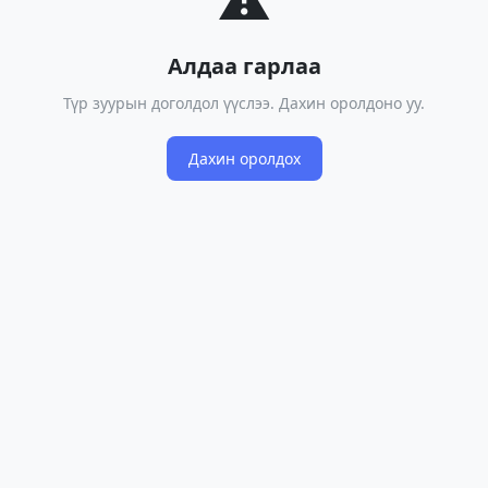
Алдаа гарлаа
Түр зуурын доголдол үүслээ. Дахин оролдоно уу.
Дахин оролдох