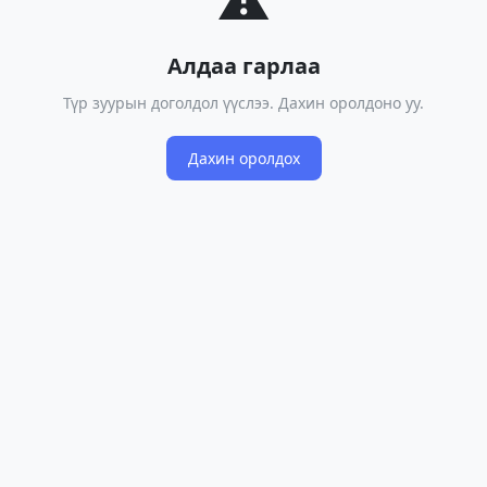
Алдаа гарлаа
Түр зуурын доголдол үүслээ. Дахин оролдоно уу.
Дахин оролдох