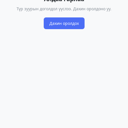
Түр зуурын доголдол үүслээ. Дахин оролдоно уу.
Дахин оролдох