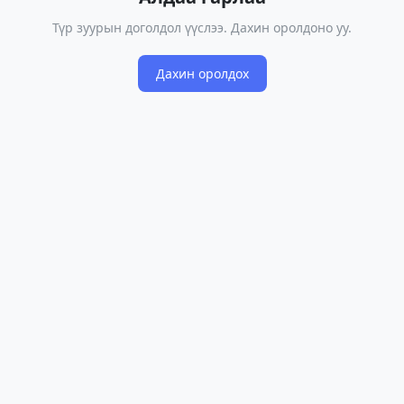
Түр зуурын доголдол үүслээ. Дахин оролдоно уу.
Дахин оролдох