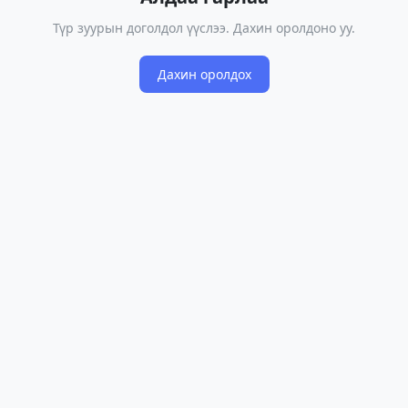
Түр зуурын доголдол үүслээ. Дахин оролдоно уу.
Дахин оролдох