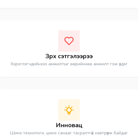
Зүрх сэтгэлээрээ
Хэрэглэгчдийнхээ амжилтыг өөрийнхөө амжилт гэж үздэг
Инновац
Шинэ технологи, шинэ санааг тасралтгүй нэвтрүүлж байдаг