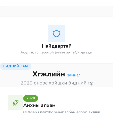
Найдвартай
Аюулгүй, тогтвортой үйлчилгээг 24/7 хүргэдэг
БИДНИЙ ЗАМ
Хөгжлийн
замнал
2020 оноос хойшхи бидний түүх
2020
Анхны алхам
QRMenu платформыг албан ёсоор эхлүүлж,