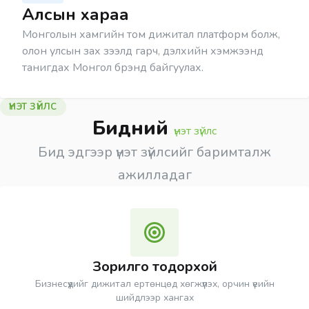
Алсын хараа
Монголын хамгийн том дижитал платформ болж,
олон улсын зах зээлд гарч, дэлхийн хэмжээнд
танигдах Монгол брэнд байгуулах.
ҮНЭТ ЗҮЙЛС
Бидний
үнэт зүйлс
Бид эдгээр үнэт зүйлсийг баримталж
ажилладаг
Зорилго тодорхой
Бизнесүүдийг дижитал ертөнцөд хөгжүүлэх, орчин үеийн
шийдлээр хангах