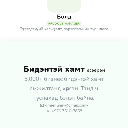
Болд
PRODUCT MANAGER
Бүтээгдэхүүний хөгжүүлэлт, хэрэглэгчийн туршлага
Бидэнтэй хамт
өсөөрөй
5,000+ бизнес бидэнтэй хамт
амжилтанд хүрсэн. Танд ч
туслахад бэлэн байна.
📧
qrmenumn@gmail.com
•
📱 +976 7510-7858