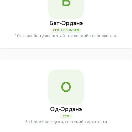
Б
Бат-Эрдэнэ
CEO & FOUNDER
10+ жилийн туршлагатай технологийн мэргэжилтэн
О
Од-Эрдэнэ
CTO
Full-stack хөгжүүлэгч, системийн архитектч