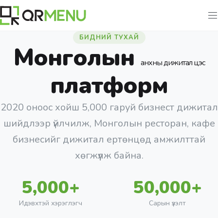
БИДНИЙ ТУХАЙ
Монголын
анхны дижитал цэс
платформ
2020 оноос хойш 5,000 гаруй бизнест дижитал
шийдлээр үйлчилж, Монголын ресторан, кафе
бизнесийг дижитал ертөнцөд амжилттай
хөгжүүлж байна.
5,000+
50,000+
Идэвхтэй хэрэглэгч
Сарын үзэлт