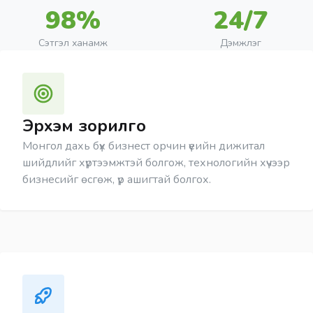
98%
24/7
Сэтгэл ханамж
Дэмжлэг
Эрхэм зорилго
Монгол дахь бүх бизнест орчин үеийн дижитал
шийдлийг хүртээмжтэй болгож, технологийн хүчээр
бизнесийг өсгөж, үр ашигтай болгох.