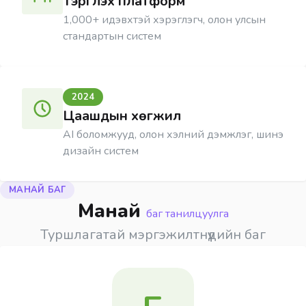
Тэргүүлэх платформ
1,000+ идэвхтэй хэрэглэгч, олон улсын
стандартын систем
2024
Цаашдын хөгжил
AI боломжууд, олон хэлний дэмжлэг, шинэ
дизайн систем
МАНАЙ БАГ
Манай
баг танилцуулга
Туршлагатай мэргэжилтнүүдийн баг