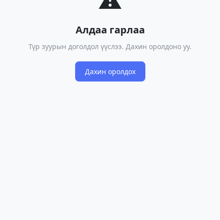
Алдаа гарлаа
Түр зуурын доголдол үүслээ. Дахин оролдоно уу.
Дахин оролдох